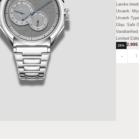
Lænke bred
Urværk:
Miy
Urværk Typ
Glas:
Safir 
Vandtæthed
Limited Edit
2.995
25%
-