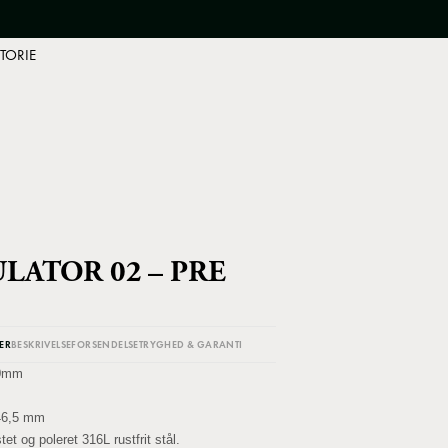
TORIE
LATOR 02 – PRE
ER
BESKRIVELSE
FORSENDELSE
TRYGHED & GARANTI
0mm
m
46,5 mm
tet og poleret 316L rustfrit stål.