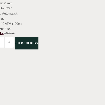
de:
20mm
ota 82S7
e:
Automatisk
Glas
:
10 ATM (100m)
ion:
5 stk
kr.
3.995
kr.
+
TILFØJ TIL KURV