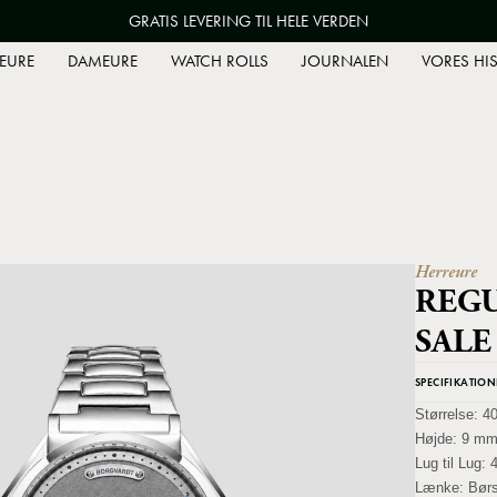
GRATIS LEVERING TIL HELE VERDEN
EURE
DAMEURE
WATCH ROLLS
JOURNALEN
VORES HIS
Herreure
REGU
SALE
SPECIFIKATION
Størrelse:
4
Højde:
9 m
Lug til Lug:
Lænke:
Børs